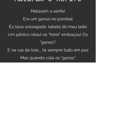
Mataram o xerife!
Era um ganso no pombal
Eu tava sossegado, tabela do meu lado
Um pânico rolou! os “hómi” embaçou! Os
“ganso”!
E na rua de trás... tá sempre tudo em paz
Mas quando cóla os “ganso”
Tem que passar um pano, morô?!
Não precisa disso não
Todo mundo é sangue bom, meu irmão
©2021 por Cítrica. Orgulhosamente criado com